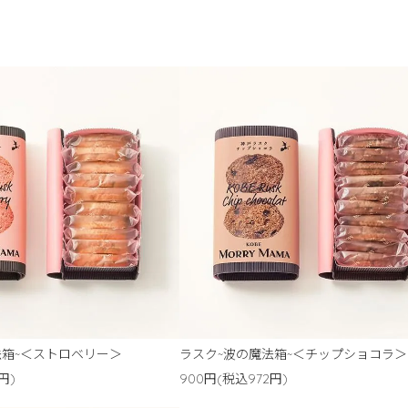
法箱~＜ストロベリー＞
ラスク~波の魔法箱~＜チップショコラ＞
円)
900円(税込972円)