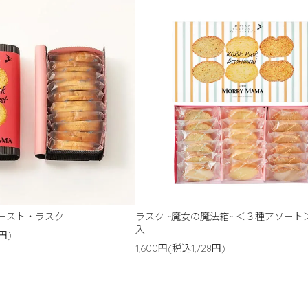
ースト・ラスク
ラスク ~魔女の魔法箱~ ＜３種アソート
入
円)
1,600円(税込1,728円)