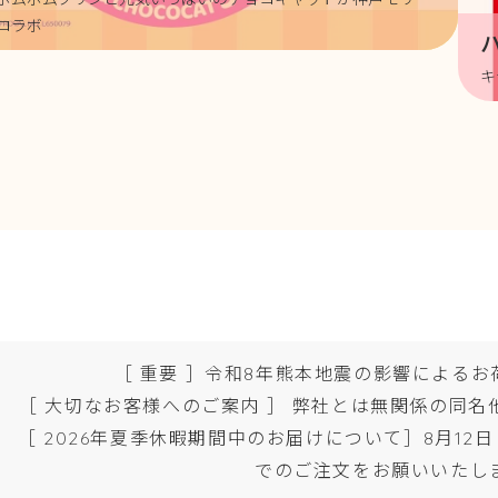
コラボ
キ
［ 重要 ］
令和8年熊本地震の影響によるお
［ 大切なお客様へのご案内 ］ 弊社とは無関係の同
［ 2026年夏季休暇期間中のお届けについて］
8月12
でのご注文をお願いいたし