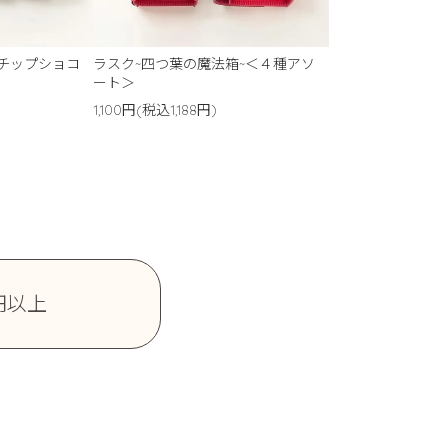
＜チップショコ
ラスク~四つ葉の魔法箱~＜４種アソ
ート＞
1,100円(税込1,188円)
0円以上