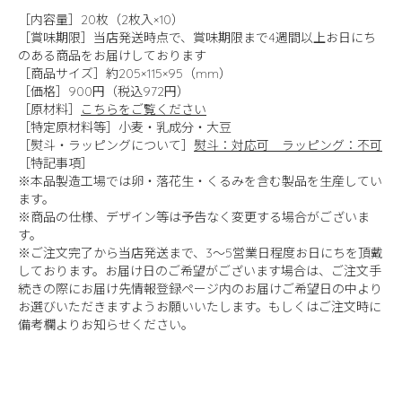
［内容量］20枚（2枚入×10）
［賞味期限］当店発送時点で、賞味期限まで4週間以上お日にち
のある商品をお届けしております
［商品サイズ］約205×115×95（mm）
［価格］900円（税込972円）
［原材料］
こちらをご覧ください
［特定原材料等］小麦・乳成分・大豆
［熨斗・ラッピングについて］
熨斗：対応可 ラッピング：不可
［特記事項］
※本品製造工場では卵・落花生・くるみを含む製品を生産してい
ます。
※商品の仕様、デザイン等は予告なく変更する場合がございま
す。
※ご注文完了から当店発送まで、3～5営業日程度お日にちを頂戴
しております。お届け日のご希望がございます場合は、ご注文手
続きの際にお届け先情報登録ページ内のお届けご希望日の中より
お選びいただきますようお願いいたします。もしくはご注文時に
備考欄よりお知らせください。