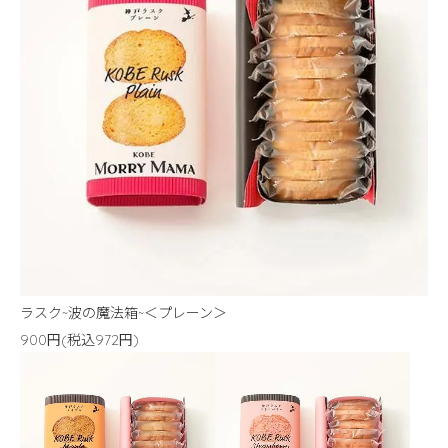
ラスク~波の魔法箱~＜プレーン＞
900円(税込972円)