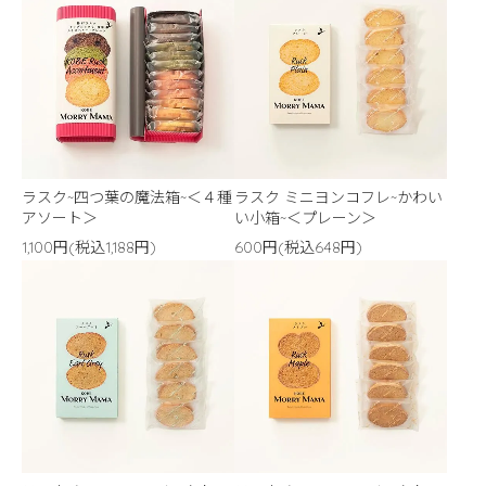
ラスク~四つ葉の魔法箱~＜４種
ラスク ミニヨンコフレ~かわい
アソート＞
い小箱~＜プレーン＞
1,100円(税込1,188円)
600円(税込648円)