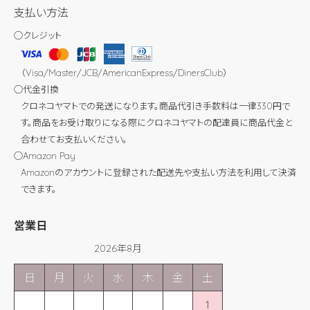
支払い方法
◯クレジット
（Visa/Master/JCB/AmericanExpress/DinersClub）
◯代金引換
クロネコヤマトでの発送になります。商品代引き手数料は一律330円で
す。商品をお受け取りになる際にクロネコヤマトの配達員に商品代金と
合わせてお支払いください。
◯Amazon Pay
Amazonのアカウントに登録された配送先や支払い方法を利用して決済
できます。
営業日
2026年8月
日
月
火
水
木
金
土
1